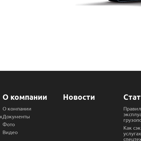
О компании
Новости
Стат
О компании
Правил
эксплу
х
Документы
грузоп
Фото
Как сэ
Видео
услуга
спецте