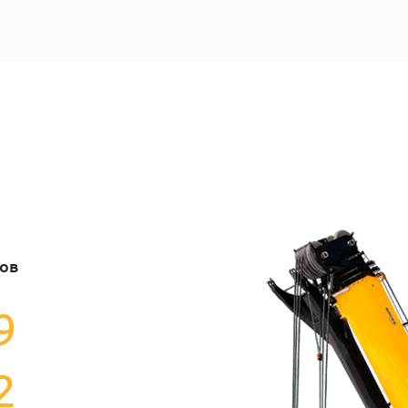
ров
9
2