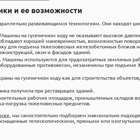
ики и ее возможности
араллельно развивающимся технологиям. Они находят ши
Машины на гусеничном ходу не оказывают высокое давлени
обладают хорошей маневренностью, возможностью поворачи
нику для подъема тяжеловесных железобетонных блоков н
оконструкций, окон и фасадов зданий.
. Машины используются для трудозатратных земляных рабо
оборудованные противовесом, незаменимы при подъеме 
раны на гусеничном ходу как для строительства объектов,
ика получила при реставрации зданий.
роительных рабочих площадок, промышленных складов во 
зка-погрузка тяжеловесных предметов.
мске
, мы самостоятельно подбираем максимально подходя
 оснащенные телескопическими, прямыми или изогнутыми 