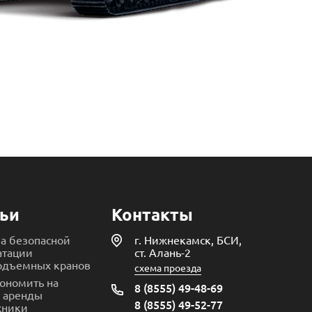
ьи
Контакты
а безопасной
г. Нижнекамск, БСИ,
атации
ст. Алань-2
одъемных кранов
схема проезда
кономить на
8 (8555) 49-48-69
х аренды
8 (8555) 49-52-77
хники